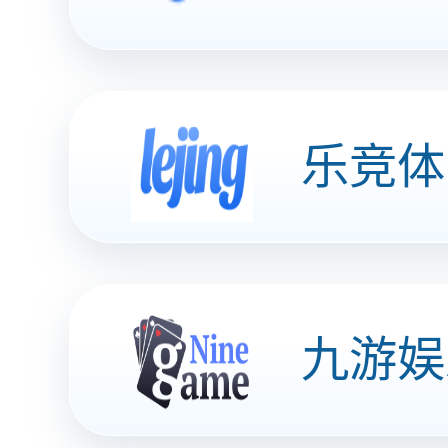
v6.3.0 · 发布于 2025年10月
新增跨设备同步机制，收藏与偏好可随账号迁
推荐系统升级，结合用户习惯提供个性化赛事
新增教学视频栏目，涵盖常见赛制与操作流程
修复部分小屏机型按钮显示异常问题。
v6.2.0 · 发布于 2025年8月
v6.1.3 · 发布于 2025年6月