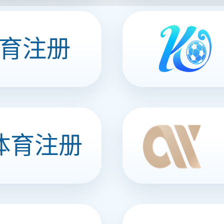
赛事个性推荐
用户数据反馈
安全流程层
访问身份控制
采用IP定位、设备识别
第一道防线。
通信加密协议
全站部署TLS协议，保
整性与保密性。