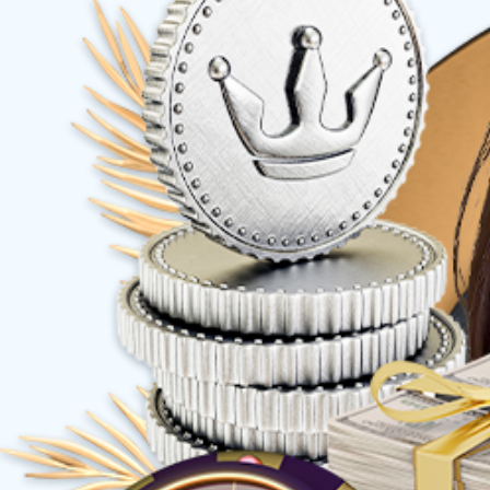
体育爱好者喜爱。
我们将继续秉持“
技术创新、用户至
方网站平台。