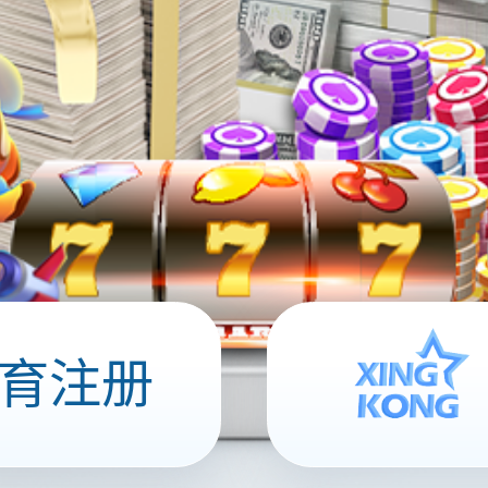
智能引擎实时数据快照
方网站构建的智能分析系统，实时捕捉各项运行数据，提升平台
AI推荐准确率
稳定上传速率
92.6%
98%